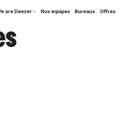
e are Deezer
Nos équipes
Bureaux
Offres
es